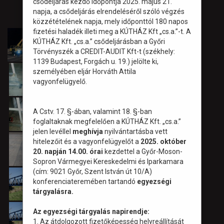
csődeljárás kezdő időpontja 2025. május 21.
napja, a csődeljárás elrendeléséről szóló végzés
közzétételének napja, mely időponttól 180 napos
fizetési haladék illeti meg a KÚTHÁZ Kft „cs.a.”-t. A
KÚTHÁZ Kft. „cs.a.” csődeljárásban a Győri
Törvényszék a CREDIT-AUDIT Kft-t (székhely:
1139 Budapest, Forgách u. 19.) jelölte ki,
személyében eljár Horváth Attila
vagyonfelügyelő.
A Cstv. 17. §-ában, valamint 18. §-ban
foglaltaknak megfelelően a KÚTHÁZ Kft. „cs.a.”
jelen levéllel
meghívja
nyilvántartásba vett
hitelezőit és a vagyonfelügyelőt a
2025. október
20. napján 14.00. órai
kezdettel a Győr-Moson-
Sopron Vármegyei Kereskedelmi és Iparkamara
(cím: 9021 Győr, Szent István út 10/A)
konferenciateremében tartandó
egyezségi
tárgyalásra.
Az egyezségi tárgyalás napirendje:
1. Az átdolgozott fizetőképesség helyreállítását