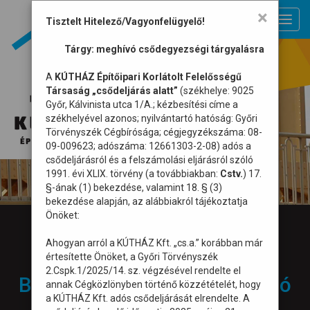
×
Toggl
Tisztelt Hitelező/Vagyonfelügyelő!
navig
Tárgy: meghívó csődegyezségi tárgyalásra
A
KÚTHÁZ Építőipari Korlátolt Felelősségű
Társaság „csődeljárás alatt”
(székhelye: 9025
Győr, Kálvinista utca 1/A.; kézbesítési címe a
székhelyével azonos; nyilvántartó hatóság: Győri
Törvényszék Cégbírósága; cégjegyzékszáma: 08-
09-009623; adószáma: 12661303-2-08) adós a
csődeljárásról és a felszámolási eljárásról szóló
1991. évi XLIX. törvény (a továbbiakban:
Cstv.
) 17.
§-ának (1) bekezdése, valamint 18. § (3)
bekezdése alapján, az alábbiakról tájékoztatja
Önöket:
Galéria
Ahogyan arról a KÚTHÁZ Kft. „cs.a.” korábban már
értesítette Önöket, a Győri Törvényszék
2.Cspk.1/2025/14. sz. végzésével rendelte el
Budapest, Árpád-híd dilatáció
annak Cégközlönyben történő közzétételét, hogy
a KÚTHÁZ Kft. adós csődeljárását elrendelte. A
csere /2018/