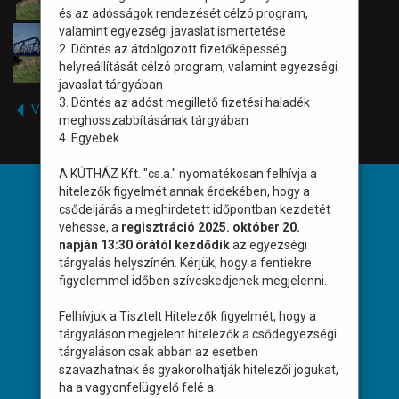
és az adósságok rendezését célzó program,
valamint egyezségi javaslat ismertetése
2. Döntés az átdolgozott fizetőképesség
helyreállítását célzó program, valamint egyezségi
javaslat tárgyában
3. Döntés az adóst megillető fizetési haladék
Vissza
meghosszabbításának tárgyában
4. Egyebek
A KÚTHÁZ Kft. "cs.a." nyomatékosan felhívja a
hitelezők figyelmét annak érdekében, hogy a
HASZNOS INFORMÁCIÓ
csődeljárás a meghirdetett időpontban kezdetét
vehesse, a
regisztráció 2025. október 20.
Impresszum
napján 13:30 órától kezdődik
az egyezségi
tárgyalás helyszínén. Kérjük, hogy a fentiekre
Sütik használata
figyelemmel időben szíveskedjenek megjelenni.
Jogi információ
Felhívjuk a Tisztelt Hitelezők figyelmét, hogy a
Adatvédelmi és adatkezelési tájékoztató
tárgyaláson megjelent hitelezők a csődegyezségi
tárgyaláson csak abban az esetben
szavazhatnak és gyakorolhatják hitelezői jogukat,
ELÉRHETŐSÉGEK
ha a vagyonfelügyelő felé a