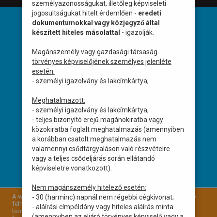
személyazonosságukat, illetőleg képviseleti
jogosultságukat hitelt érdemlően -
eredeti
dokumentumokkal vagy közjegyző által
HASZNOS INFORMÁCIÓ
készített hiteles másolattal
- igazolják.
Impresszum
Magánszemély vagy gazdasági társaság
törvényes képviselőjének személyes jelenléte
Sütik használata
esetén:
Jogi információ
- személyi igazolvány és lakcímkártya;
Adatvédelmi és adatkezelési tájékoztató
Meghatalmazott:
- személyi igazolvány és lakcímkártya,
- teljes bizonyító erejű magánokiratba vagy
ELÉRHETŐSÉGEK
közokiratba foglalt meghatalmazás (amennyiben
a korábban csatolt meghatalmazás nem
9025 Győr, Kálvinista út 1/A
valamennyi csődtárgyaláson való részvételre
Iroda:
vagy a teljes csődeljárás során ellátandó
9022 Győr, Móricz Zsigmond rakpart 1.
képviseletre vonatkozott).
C épület 1.em V/1
Nem magánszemély hitelező esetén:
A weboldalunkon cookie-kat (sütiket) használunk, hogy a legjobb
- 30 (harminc) napnál nem régebbi cégkivonat;
felhasználói élményt nyújthassuk. Amennyiben folytatja a
Email: info@kuthaz.hu
- aláírási címpéldány vagy hiteles aláírás minta
böngészést, úgy elfogadja az oldalra vonatkozó
cookie-k
(amennyiben az eljáró törvényes képviselő vagy a