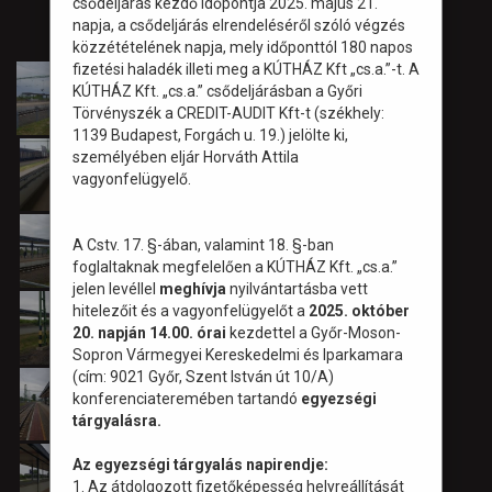
csődeljárás kezdő időpontja 2025. május 21.
napja, a csődeljárás elrendeléséről szóló végzés
közzétételének napja, mely időponttól 180 napos
fizetési haladék illeti meg a KÚTHÁZ Kft „cs.a.”-t. A
KÚTHÁZ Kft. „cs.a.” csődeljárásban a Győri
Törvényszék a CREDIT-AUDIT Kft-t (székhely:
1139 Budapest, Forgách u. 19.) jelölte ki,
személyében eljár Horváth Attila
vagyonfelügyelő.
A Cstv. 17. §-ában, valamint 18. §-ban
foglaltaknak megfelelően a KÚTHÁZ Kft. „cs.a.”
jelen levéllel
meghívja
nyilvántartásba vett
hitelezőit és a vagyonfelügyelőt a
2025. október
20. napján 14.00. órai
kezdettel a Győr-Moson-
Sopron Vármegyei Kereskedelmi és Iparkamara
(cím: 9021 Győr, Szent István út 10/A)
konferenciateremében tartandó
egyezségi
tárgyalásra.
Az egyezségi tárgyalás napirendje:
1. Az átdolgozott fizetőképesség helyreállítását