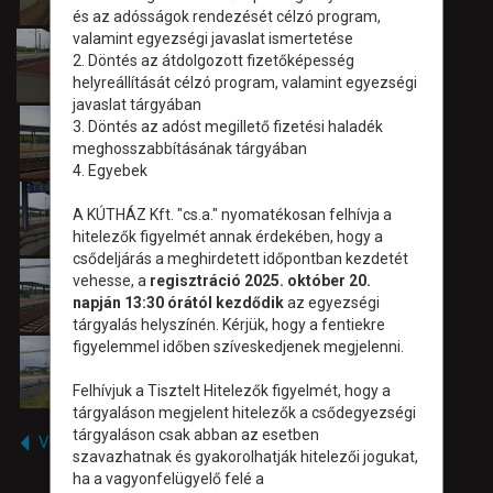
és az adósságok rendezését célzó program,
valamint egyezségi javaslat ismertetése
2. Döntés az átdolgozott fizetőképesség
helyreállítását célzó program, valamint egyezségi
javaslat tárgyában
3. Döntés az adóst megillető fizetési haladék
meghosszabbításának tárgyában
4. Egyebek
A KÚTHÁZ Kft. "cs.a." nyomatékosan felhívja a
hitelezők figyelmét annak érdekében, hogy a
csődeljárás a meghirdetett időpontban kezdetét
vehesse, a
regisztráció 2025. október 20.
napján 13:30 órától kezdődik
az egyezségi
tárgyalás helyszínén. Kérjük, hogy a fentiekre
figyelemmel időben szíveskedjenek megjelenni.
Felhívjuk a Tisztelt Hitelezők figyelmét, hogy a
tárgyaláson megjelent hitelezők a csődegyezségi
tárgyaláson csak abban az esetben
Vissza
szavazhatnak és gyakorolhatják hitelezői jogukat,
ha a vagyonfelügyelő felé a