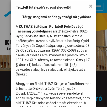
×
Toggl
Tisztelt Hitelező/Vagyonfelügyelő!
navig
Tárgy: meghívó csődegyezségi tárgyalásra
A
KÚTHÁZ Építőipari Korlátolt Felelősségű
Társaság „csődeljárás alatt”
(székhelye: 9025
Győr, Kálvinista utca 1/A.; kézbesítési címe a
székhelyével azonos; nyilvántartó hatóság: Győri
Törvényszék Cégbírósága; cégjegyzékszáma: 08-
09-009623; adószáma: 12661303-2-08) adós a
csődeljárásról és a felszámolási eljárásról szóló
1991. évi XLIX. törvény (a továbbiakban:
Cstv.
) 17.
§-ának (1) bekezdése, valamint 18. § (3)
bekezdése alapján, az alábbiakról tájékoztatja
Önöket:
Galéria
Ahogyan arról a KÚTHÁZ Kft. „cs.a.” korábban már
értesítette Önöket, a Győri Törvényszék
2.Cspk.1/2025/14. sz. végzésével rendelte el
Murony állomás peron aluljáró
annak Cégközlönyben történő közzétételét, hogy
a KÚTHÁZ Kft. adós csődeljárását elrendelte. A
kivitelezése /2013-14/